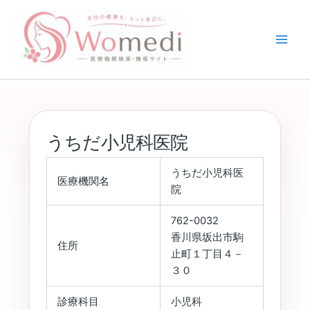
内
容
を
ス
キ
ッ
プ
うちだ小児科医院
うちだ小児科医
医療機関名
院
762-0032
香川県坂出市駒
住所
止町１丁目４－
３０
診療科目
小児科