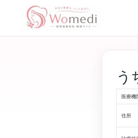
内
容
を
ス
キ
ッ
プ
う
医療機
住所