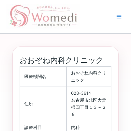
内
容
を
ス
キ
ッ
プ
おおぞね内科クリニック
おおぞね内科クリ
医療機関名
ニック
028-3614
名古屋市北区大曽
住所
根四丁目１３－２
８
診療科目
内科