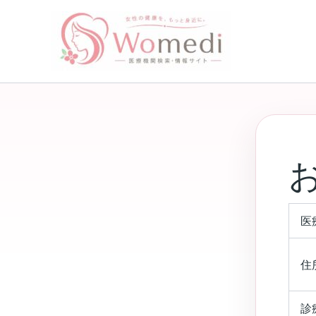
内
容
を
ス
キ
ッ
プ
医
住
診