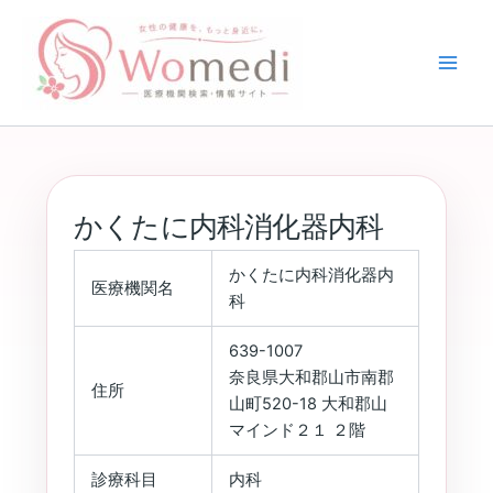
内
容
を
ス
キ
ッ
プ
かくたに内科消化器内科
かくたに内科消化器内
医療機関名
科
639-1007
奈良県大和郡山市南郡
住所
山町520-18 大和郡山
マインド２１ ２階
診療科目
内科