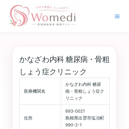
内
容
を
ス
キ
ッ
プ
かなざわ内科 糖尿病・骨粗
しょう症クリニック
かなざわ内科 糖尿
医療機関名
病・骨粗しょう症ク
リニック
693-0021
住所
島根県出雲市塩冶町
990-2-1