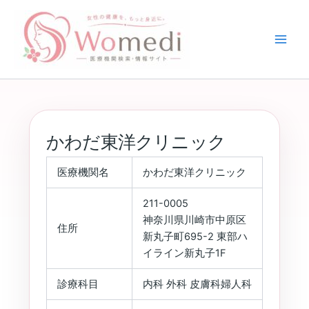
内
容
を
ス
キ
ッ
プ
かわだ東洋クリニック
医療機関名
かわだ東洋クリニック
211-0005
神奈川県川崎市中原区
住所
新丸子町695-2 東部ハ
イライン新丸子1F
診療科目
内科 外科 皮膚科婦人科