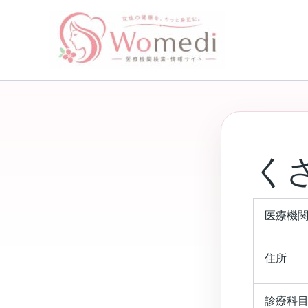
内
容
を
ス
キ
ッ
プ
く
医療機
住所
診療科