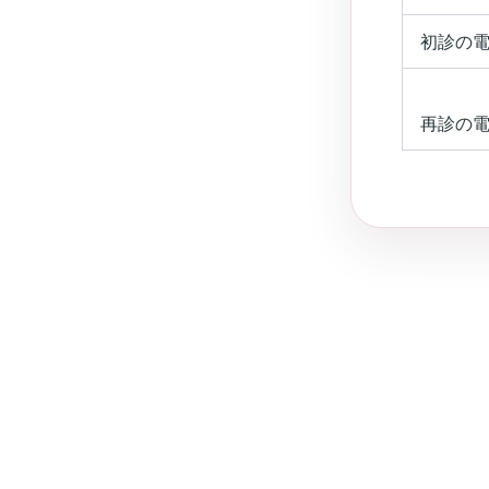
初診の
再診の