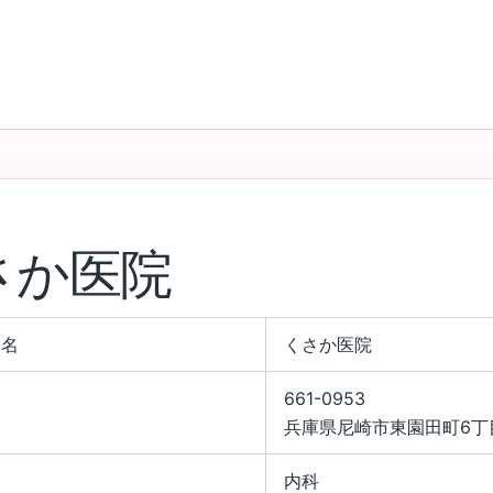
さか医院
関名
くさか医院
661-0953
兵庫県尼崎市東園田町6丁目1
目
内科