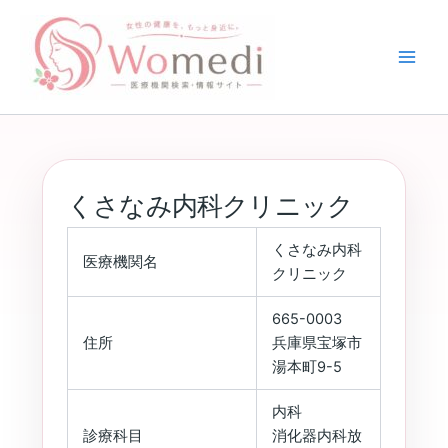
内
容
を
ス
キ
ッ
プ
くさなみ内科クリニック
くさなみ内科
医療機関名
クリニック
665-0003
住所
兵庫県宝塚市
湯本町9-5
内科
診療科目
消化器内科放