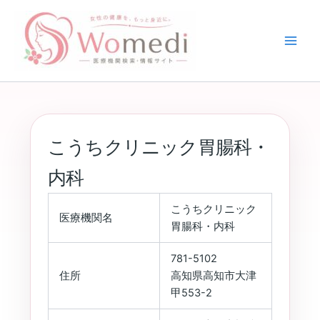
内
容
を
ス
キ
ッ
プ
こうちクリニック胃腸科・
内科
こうちクリニック
医療機関名
胃腸科・内科
781-5102
住所
高知県高知市大津
甲553-2