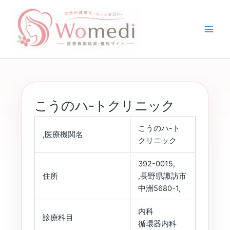
内
容
を
ス
キ
ッ
プ
こうのハ-トクリニック
こうのハ-ト
,医療機関名
クリニック
392-0015,
住所
,長野県諏訪市
中洲5680-1,
内科
診療科目
循環器内科