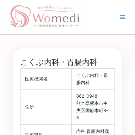
内
容
を
ス
キ
ッ
プ
こくぶ内科・胃腸内科
こくぶ内科・胃
医療機関名
腸内科
862-0948
熊本県熊本市中
住所
央区国府本町8-
5
内科 胃腸内科漢