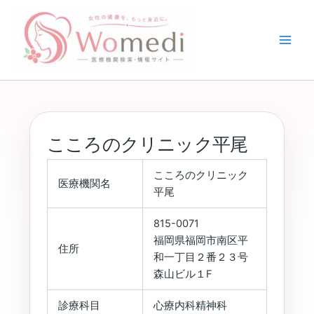
内
容
を
ス
キ
ッ
プ
こころのクリニック平尾
こころのクリニック
医療機関名
平尾
815-0071
福岡県福岡市南区平
住所
和一丁目２番２３号
森山ビル１F
診療科目
心療内科精神科