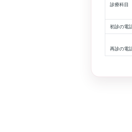
診療科目
初診の電
再診の電