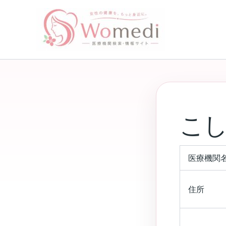
内
容
を
ス
キ
ッ
プ
こ
医療機関
住所