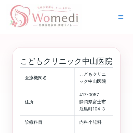
内
容
を
ス
キ
ッ
プ
こどもクリニック中山医院
こどもクリニ
医療機関名
ック中山医院
417-0057
住所
静岡県富士市
瓜島町104-3
診療科目
内科小児科