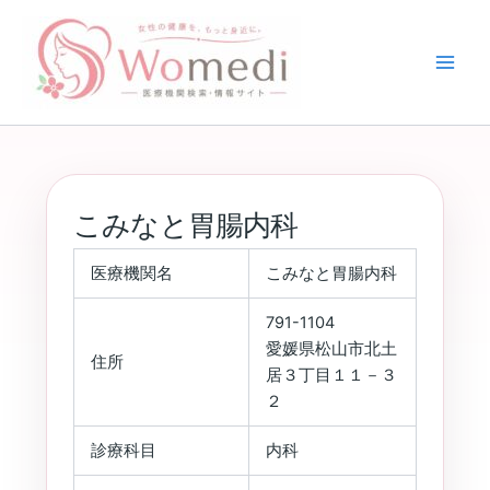
内
容
を
ス
キ
ッ
プ
こみなと胃腸内科
医療機関名
こみなと胃腸内科
791-1104
愛媛県松山市北土
住所
居３丁目１１－３
２
診療科目
内科