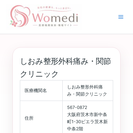
内
容
を
ス
キ
ッ
プ
しおみ整形外科痛み・関節
クリニック
しおみ整形外科痛
医療機関名
み・関節クリニック
567-0872
大阪府茨木市新中条
住所
町1-30ビエラ茨木新
中条2階