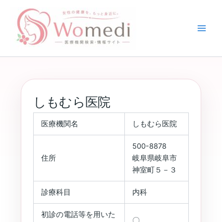
内
容
を
ス
キ
ッ
プ
しもむら医院
医療機関名
しもむら医院
500-8878
住所
岐阜県岐阜市
神室町５－３
診療科目
内科
初診の電話等を用いた
〇