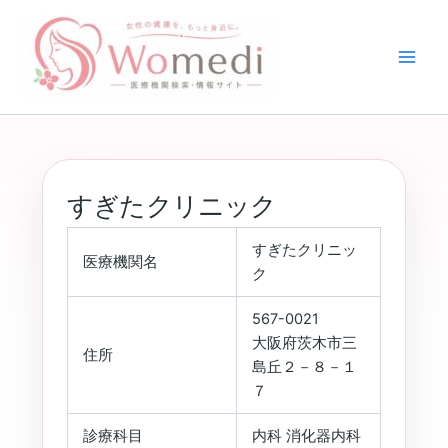
内
容
を
ス
キ
ッ
プ
すぎたクリニック
すぎたクリニッ
医療機関名
ク
567-0021
大阪府茨木市三
住所
島丘２－８－１
７
診療科目
内科 消化器内科