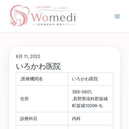
内
容
を
ス
キ
ッ
プ
6月 11, 2022
いろかわ医院
,医療機関名
いろかわ医院
389-0601,
住所
,長野県埴科郡坂城
町坂城10096-6,
診療科目
内科